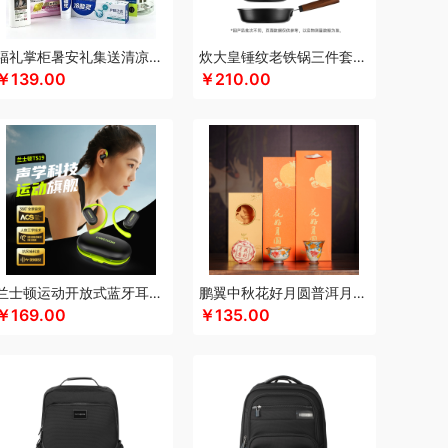
咖博士
keep
康夫
康宁
可可满分
希
康巴赫（餐具类）
康尔馨
凯洛诗
科普菲
福礼掌柜暑安礼集送清凉礼盒
炊大皇锤纹老铁锅三件套TZ03CW
￥139.00
￥210.00
皇
朗思LANEX
罗莱 超柔床品
路悠悠
洛克星球
立白
莱克
乐扣乐扣（小家电）
立时olayks
乐心
绿鼻子
乐厨贺鲤
龙的
联合利华
乐美雅（餐具类）
罗莱
罗尔仕
泸溪河桃酥
乐班
礼颂如意
粮佰年
罗
民间造物
漫沃星系
睦一
MEPRA
MUZILI
U咪依度
慕思苏菲娜
美荻斯
秒秒测
慕思
飞个护
奈雪的茶
尼诺里拉
纽曼Newmine
兰士顿运动开放式蓝牙耳机TS19
鹏翼中秋花好月圆普洱月饼三件商务套装带中秋贺卡证书
￥169.00
￥135.00
师傅
奈雪茶院
奈斯派索
内野UCHINO
片仔癀
普陀山
攀高 pangaO
鹏程
盼盼
雀巢
浅香
趣游帮
敲打熊
七匹狼
秦唐宋
尔
如水
瑞驰SWICKY
荣事达小电（包销款）
嫣润膏
蕊丝坊
认养一头牛
润本（套装类）