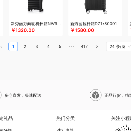
ILITARY
圣伦西尼
狮峰
蔬果园
双立人
斯麦格smeg
塞外风
十足酷
神田KA
思特嘉美
睡眠博士
司崎库
斯凯奇SKECHERS
韶音
思响
生活演异
SHERI
素
素觅
圣匠鲁班
舒客
三和松石
山水SANSUI
SKG
SWEGEAR+（斯维格尔）
新秀丽万向轮机长箱NW9*25001
新秀丽拉杆箱DZ1*80001
尚明
史努比
晒瑞
胜源通
十八子作
石头
思薇科林
三胖蛋
宋朝
赛黄金
￥1320.00
￥1580.00
十月稻田
世家
生辰钢
塞尔兰斯
塞那
圣耳
山野源粮
世净
索哈曼
诗丹柔
途柏丽TOBERLIR
天琴
泰昌
拓岳
汤臣倍健
TCL
甜蜜点
Tower
TKK
贪吃
1
2
3
4
5
417
24 条/页
•••
恩
唐惠
淘艺轩
途帮
T9
途雅
她妍社
兔星星
天生好果
途马
途加
UOMI
日记
伍闰堂
维米仕
文曲星
味滋源（品牌方）
五拾缘
唯我
无印良品
万格
温仑山（电器类）
味滋源（包销款）
王大熊
威露士
微果
W&P
文石
王者
物
無侘居
味滋源
皖亭
无穷
威基伍德
网易有道
WENGER/威戈
勿一
新宝S
度
新科Shinco
先科
蟹满堂
新生代
喜临门
小狗（包销款）
西莱森
夏普SH
多仓直发，极速配送
正品行货，精
汐屹
昔马
鲜禾鲜
修光明建盏
鲜飨
小罐茶
香畴
小霸王
希么希
西屋（小
印
蓄光
西屋（风扇类）
小寻
香港小熊
西马龙
萱遇家纺
小仓熊
形象派
心
悦湘湖
云栖桦田
雅莉格丝
翼眠
柚家
云上布拉
姚朵朵
易路达
燕之坊
牙博
销礼品
热门分类
关注小程
优酷投影
悠拓者
优待
婴侍卫
又见美物
YOTTOY
伊弗勒
伊比萨
裕道府
选好物
生活电器
燕遇东方
怡莲
尹谜
元朗
遥里逊
元黍
萤石
原初格物
姚淑先
雍双堂
伊