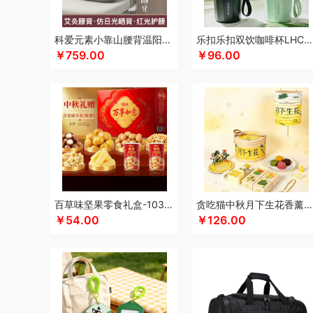
咖世家costa
凯伦诗
凯亚仕
科朴优品KUUP
科爱元素
康巴赫（包销款）
卡拉羊
凯诗捷
酷客者
酷彩
卡宴
科爱元素小靠山腰背温阳仪CI194A
乐扣乐扣双饮咖啡杯LHC4104
￥759.00
￥96.00
K.S.
kaco
克莉娜
可口可乐Coca Cola
科迈升
匡迪
礼享时空
郎氏达
陆宝
罗莱 超柔床品
恋上鸭
乐事
伦敦雾
理然
洛得兰德
乐扣乐扣（箱包杯壶）
乐亨
蓝
乐养优品
绿帝
龙尖斛
蜡笔小新
LK
利格
乐扣乐扣（
岭味
礼卡通福
罗技
骆驼
龙虎
罗比罗丹
领臣
乐上/
猫和老鼠
米贝丽
梦洁家纺
摩动
美仕达
MiKACARD
Mamoru
墨小客
米狗（MEEEGOU）
美的 Midea
马
萌感觉
莫德兰卡
芈瓷
觅菓
咪然
磨客
美能格Maxco
百草味坚果零食礼盒-1035g（万事如意）
贪吃猫中秋月下生花香薰套装
￥54.00
￥126.00
逆夏
南方黑芝麻
纽曼Newsmy
纽曼Newmine（线上
偶点OIDIRE
OOU
欧乐B
OUMETE欧美特
欧典梦娜
普沃达
品存
鹏翼
品胜
PGG
派克
皮尔卡丹（皮具类
洽洽
全锦
杞里香
千禾
奇强
沏一杯茶
杞果小圣
清
瑞幸咖啡
锐思RECCI
荣事达厨具（包销款）
ROBAM