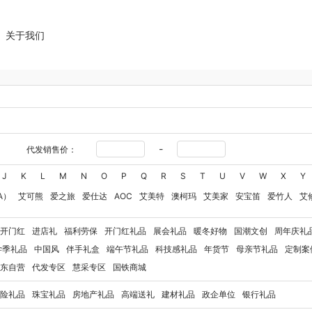
关于我们
-
代发销售价：
J
K
L
M
N
O
P
Q
R
S
T
U
V
W
X
Y
A）
艾可熊
爱之旅
爱仕达
AOC
艾美特
澳柯玛
艾美家
安宝笛
爱竹人
艾
华
艾得锐威
Amos亚摩斯
Alluflon阿路弗仑
爱国者（移动电源）
爱润丝婷
爱
开门红
进店礼
福利劳保
开门红礼品
展会礼品
暖冬好物
国潮文创
周年庆礼
奥利贝拉
奥朴兰诗
奥克斯
安迪芒果
艾美特（代理商）
艾姆德
白猫
勃曼
BT
学季礼品
中国风
伴手礼盒
端午节礼品
科技感礼品
年货节
母亲节礼品
定制案
贝弗伦
卜珂
博牌
博朗
暴雪
不汲不迫
倍轻松
百草味
巴米樂
拜灭士
博
东自营
代发专区
慧采专区
国铁商城
ernard Shaw 萧伯纳
八马
豹牌（电器）
白大师
博堡
保宁
白上寻品
百草味
险礼品
珠宝礼品
房地产礼品
高端送礼
建材礼品
政企单位
银行礼品
彼加曼
玻礼多蜜
北鼎
八门虫社
BKT
贝蒂斯
半亩川
百事食品
拜尔
bdo