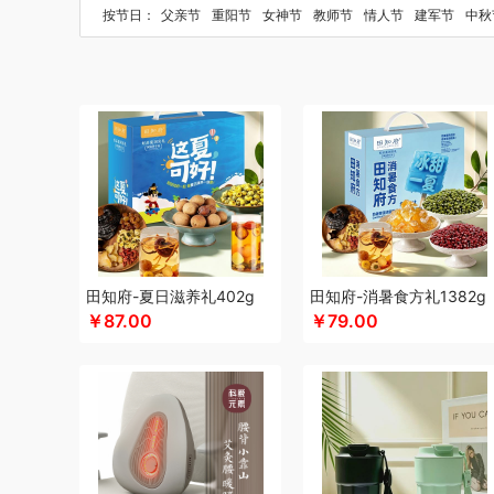
博莱克
博洋家居
倍瑞傲
北斗
倍思
巴天驽
BULL公
按节日：
父亲节
重阳节
女神节
教师节
情人节
建军节
中秋
CMSH草莓生活
茶艺师
财滚滚
长青兔
厨邦
创维（
晨光
Cmierf Kuect （中国CKIR）
创维（手表类）
创维
达令河谷
德博莱
德力西
德则
地球叔叔
得一茶
德玛
德世朗(DESLON)
邓禄普
杜邦（餐具类）
德亚
度佰特
迪士尼（家纺类）
尔木萄
EPOT（东方韵）
EDIFIER
方然陶瓷
费雪
夫人燕窝
飞利浦（个护类）
富昌
纺王
飞利浦
飞利浦（厨电类）
飞利浦（音频类）
富安娜（
干饭饱饱熊
官栈
广州酒家（包销款）
个杯堂
故宫文
田知府-夏日滋养礼402g
田知府-消暑食方礼1382g
格米（包销款）
广州酒家
桂格
高洁丝
公爵
宫粮
固
￥87.00
￥79.00
HYUNDAI（数码类）
汉美驰
华帝
斛生记
黄天鹅
H
HARVIE&HUDSON
黄金果农
海氏
韩国777
哈尔斯
海天（食用油）
红帕55度
虹薇
徽羚羊
汇可心
环球
洁玉（定制款）
Jeko&Jeko
九阳
践程JeoyCosy
江
聚银家纺
几梦
洁丽雅（包销款）
JEEP
嘉唯JAHVER
极鲜港
金帆
金世尊
金号
吉潮瑞鲜
坚果投影
嘉庆斋