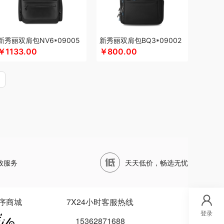
NDA
顺然
实丰文化
帅康
顺鑫鑫源
四两坨
DAN喜来登
三头鹰
苏菲
苏泊尔
三利
穗格氏
赛文兔
首佩
尚陵
十月初五
新秀丽双肩包NV6*09005
新秀丽双肩包BQ3*09002
斯阁睿
世大家
施耐德
三只松鼠
￥1133.00
￥800.00
思钢
苏泊尔（杯壶）
随享星巴克
圣德保罗
猫
天蕴
特美刻
太力
田蜜日记
听丛
泰摩
usmile笑容加
UOOPINS
VANOW范洛
VVC
万益蓝
万仟堂
万象
温仑山VELOSAN
荣耀
维科
WayourCare
万春和
AMPO
夏普
西屋（冰洗类）
夕多
ARP
星巴克
小胖爪
小画仙
雪糕大师
致服务
天天低价，畅选无忧
家电）
星巴克（杯壶/包袋）
小熊（Bear）
缘堂
新鲜生活
鲜记
新宝堂
西屋（个护类）
士
雅诗兰黛
云鲸
伊莎贝拉
易通
昀品堂
序商城
7X24小时客服热线
元朗荣华
友望
雅鹿
优竹世家
一辈子
右心
登录
15362871688
莱克斯
亿瞬间
佑美
姚生记
雅琅晶
驿客