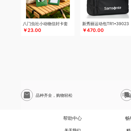
申魔
山萃
思珀莱
松下
丝丽诺妃
私家定制
SWISS M
声阔
山本
四喜悠品
苏泊尔（代理商）
闪极
尚烤佳
蔬果园（代理商）
丝语棠
十二夏天
素言茶坊
生活元
八门虫社小动物信封卡套
新秀丽运动包TR1*39023
诗裴丝
睡洞
膳佳
山生悦
十朝创生
膳魔师（杯壶类）
￥23.00
￥470.00
三只松鼠（代理商）
舒蕾（定制款）
索爱（个护类）
so.home
思宜莱
水星家纺
膳魔师（小家电）
汤姆逊
T.J.HARREN
田知府
唐励
泰梦
童启萌
TESIEN特斯
五芳斋
威立世
丸美
外交官
万华茶林
韦尔伯特
完美
尾桥下窑
唯宝
沃隆
万事利
沃品
威诗兰
沃莱
唯都
无印良品（代理商）
五丰黎红
王小卤
五谷磨房
物生
西屋（运动户外）
小天才
小黄人
小茶MINIT
喜式
小
品种齐全，购物轻松
小甘菊
小天鹅
先锋
星龙港
象力
辛和园
信科
香度
新秀丽
玺魁
小白熊
西屋
杏花楼
锡品源
心相印
象
向物
鲜品屋
希诺
徐福记
易威斯堡
优品尚竹
易铂
帮助中心
畅
秞夏
云上好食光
鱼玥
悠米UURMI
易美
有色
圆创
关于我们
精
俞兆林
艺色
怡乐雅
音颜
优铂
英红（包销款）
伊兰