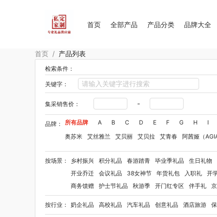
首页
全部产品
产品分类
品牌大全
首页
/
产品列表
检索条件：
关键字：
-
集采销售价：
所有品牌
A
B
C
D
E
F
G
H
I
品牌：
奥苏米
艾丝雅兰
艾贝丽
艾贝拉
艾青春
阿茜娅（AGI
Aroma Light
阿格利司
爱尔沃
艾优Apiyoo
奥妙
奥佳
按场景：
乡村振兴
积分礼品
春游踏青
毕业季礼品
生日礼物
爱华仕OIWAS
奥帝尔（包销款）
敖东
奥罗拉aurora
开业乔迁
会议礼品
38女神节
年货礼包
入职礼
开
拜格
佰乐扣
笨笨马
半亩花田
布鲁诺
八马（包销款）
商务馈赠
护士节礼品
秋游季
开门红专区
伴手礼
京
毕加索（文具类）
百事（饮具类）
宝洁
bbdd
奔腾
B
按行业：
奶企礼品
高校礼品
汽车礼品
创意礼品
酒店旅游
保
八方礼
BRUNO
柏缇
笔下
豹牌（套装）
巴赫约翰