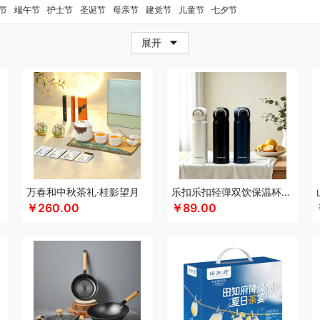
牛
超人
茶的想象
採光
炊大皇
柴火大院
藏兮
春枝漫野
橙心果匠
茶花
茶
节
端午节
护士节
圣诞节
母亲节
建党节
儿童节
七夕节
小家电）
传应
瓷语花香
茶马世家
聪鲸
川美臣
承夏文化
陈克明
CIMI西麦
展开
（个护类）
错山
大迈
多样屋TAYOHYA
丁小宴
DGI
都乐Dole
多采自然
迪
珥
得力
大嘴猴（杯壶厨具雨伞
吨吨
稻梁菽
德菲摩尔
哆啦A梦
东菱
东方沁
迪士尼（儿童类）
黛悦
大益茶
东小燕
大希地
东悦
朵彩
德芙
Debo德铂
漫步者
ELLE
engue恩谷
EILEi
folli follie
福礼掌柜
芬神
凡士林
凤凰
富光（
梵沐
法国啄木鸟
富昌（定制款）
福临门
非一FETANA
富安娜
方家铺子
包销款1）
飞利浦新安怡
飞科
飞图乐
菲驰
富安娜（包销款）
福东海
斧头牌
化
共禾京品
Glasslock
姑苏渔歌
观墨
果兹
格兰大地
冠军
格沫
宫廷匠心
万春和中秋茶礼·桂影望月
乐扣乐扣轻弹双饮保温杯LHC3217
特异
沟帮子熏鸡
歌力思
古菲斯
护舒宝
皇冠
皇上皇
呼也
瀚岳文化
海蓝之
￥260.00
￥89.00
YUNDAI（电器类）
华美
花点时间
HOLOHOLO
宏太
HOYO厚祐
何大屋
火
海尔（按摩类）
恒源祥（箱包）
和正
好丽友
斛生元
海尔Haier
花花公子
胡
港
花卉诗
海中御宴
宏石家纺
海天（调味品）
皇家粮仓
I&W
景福莱
洁玉
中食疗
九号
佳奥
金龙鱼（包销款）
君华仕
锦礼
洁丽雅（代理商）
佳沃
久
Y
津乔
佳帮手
疆果乐
疆果果
聚康缘
金丝莉
京润堂
集味轩
靖滋莲
洁丽
金六福吉祥
九阳（代理商）
鲸选码头
京荟堂
嘉禾月
聚运鑫
金镶玉
金满