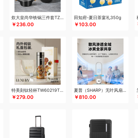
康恩贝
酷骑
Kappa
酷乐登
科侬丹
可美瑞特
酷博
克洛特
酷龙达
康铭
卡蛙
KEPO
嗑西西
科洛
卡屋
康佳
可益康
科沃斯
康巴赫（锅具类）
柯乐
炊大皇尚华铁锅三件套TZ03SH-D
田知府-夏日茶宴礼350g
￥236.00
￥103.00
陇间柒月(包销款)
浪莎
隆力奇
兰士顿
LUING BOX
连邦
乐而雅
立家
粒上
联想
丽耳
旅文行艺
朗赫
朗朗鑫空
联创
丽特斐
乐美雅（杯壶类）
绿巨能
月亮
LAMPO
雷允上
来伊份
罗莱超柔床品
乐千厨
LG生活健康
乐视
邻鹿
家居/小家电）
罗蒙
邻家饭香
乐的
李良济
陇间柒月
六神
徕芬
澜沧古茶
LEXON
LOVO乐蜗
利仁
凌美
loomoo乐默
乐扣乐扣
隆福源
立白（包销款）
momo（杯壶）
蜜丝婷
美菱
马克西姆
牧高笛
米技
梦百合
摩飞电器
迈卡
克图布
美立方
米妹妹
鸣盏
咪鼠
猫王收音机
唛恪
魔声
棉芽
momo
MID
玛丽亚·古琦
木之礼
摩米士
觅芳境
MOVA
摩礼
美穗吉家
名物
梦洁
摩
特美刻钛轻杯TW60219Ti白玫瑰向日葵杏树300ML
夏普（SHARP）无叶风扇电风扇家用净化落地扇低噪
￥279.00
￥810.00
款）
纽曼Newmine （线下款）
诺诗曼
南方寝饰
NNB
挪客
南纬三七
旎旎贝
欧美达
欧克士/OKSJ
Only&Home
欧丽薇兰
欧锐铂
paperblanks
PANDA熊猫
）
璞实茶器
青锦
千问
清风
泉尔思
全棉时代
浅香（包销款）
庆润
全格
朴堂
启航雅居
千岛源
七西
乾耀
锐致
润本（套装）
润培
润本
润心
锐珀
老板
ROCK洛克
若生活
柔刻
荣事达（品牌方）
睿嫣
荣事达
容思格
荣诚
睿