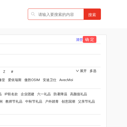
搜索
确 定
清空
展开
多选
Z
#
修堂
爱依瑞斯
傲胜OSIM
安途卫仕
AvecMoi
国者
艾瑞迪
艾博菲
澳莉维亚
爱沃可
品
IP联名款
企业团建
六一礼品
防暑降温
高颜值礼品
ST
比顿
宝威玛
百丽安娜
伯纳德
贝师傅
例
教师节礼品
中秋节礼品
户外踏青
创意国潮
父亲节礼品
洋家纺（品牌方）
班歌
宝堂马氏铺子
（代理商）
北欧沃朗
保卫蛋蛋
贝洛可
保罗彼得
博洋家纺（代理商）
博洋宝贝
碧云泉